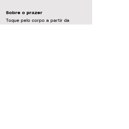
Sobre o prazer
Toque pelo corpo a partir da
sensibilização do prazer foi o
dispositivo utilizado para improviso.
Crédito música: Bel Air de Forró, “Avec Elle”.
Composição de Rodrigo, Marchevsky, Gaëlle
Penault. Arranjo de Yann Le Corre.
As práticas ocorreram com diversas músicas, em sua
maioria de forró (baião, xaxado e xote).
Sobre a dor