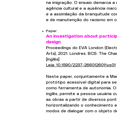
na imigração. O ensaio demarca a r
agência cultural e a ausência marc
e a assimilação da branquitude c
e de manutenção do racismo em co
Paper
An investigation about partic
design
Proceedings do EVA London (Electro
Arts), 2021. Londres: BCS: The Char
[inglês]
Leia: 10.1590/2237-2660126011vs01
Neste paper, conjuntamente a Mau
protótipo acessível digital para s
como ferramenta de autonomia. O 
inglês, permite a pessoa usuária ouv
as obras a partir de diversos pont
horizontalizando o conhecimento 
modos de dialogar com o objeto d