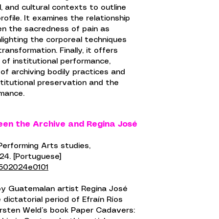
al, and cultural contexts to outline
ofile. It examines the relationship
n the sacredness of pain as
lighting the corporeal techniques
ransformation. Finally, it offers
 of institutional performance,
 of archiving bodily practices and
titutional preservation and the
rmance.
een the Archive and Regina José
e
erforming Arts studies,
2024. [Portuguese]
1502024e0101
by Guatemalan artist Regina José
 dictatorial period of Efraín Ríos
Kirsten Weld’s book Paper Cadavers: