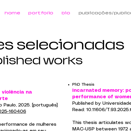
home
portfolio
bio
publicações/publi
es selecionadas
blished works
PhD Thesis
Incarnated memory: poe
violência na
performance of women
rte
Published by Universidade
 Paulo, 2025. [português]
Read: 10.11606/T.93.202
2025-160406
This thesis articulates 
 performance de mulheres
MAC-USP between 1972 an
elacionado-as em seu