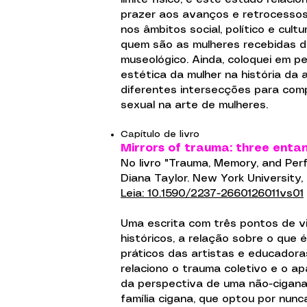
prazer aos avanços e retrocessos
nos âmbitos social, político e cul
quem são as mulheres recebidas 
museológico. Ainda, coloquei em p
estética da mulher na história da
diferentes intersecções para com
sexual na arte de mulheres.
Capítulo de livro
Mirrors of trauma: three entan
No livro "Trauma, Memory, and Per
Diana Taylor. New York University, 
Leia: 10.1590/2237-2660126011vs01
Uma escrita com três pontos de v
históricos, a relação sobre o que
práticos das artistas e educadoras
relaciono o trauma coletivo e o ap
da perspectiva de uma não-cigan
família cigana, que optou por nunc