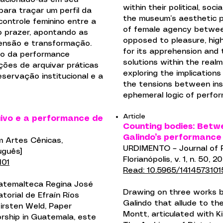
within their political, soci
 para traçar um perfil da
the museum’s aesthetic pr
controle feminino entre a
of female agency betwee
o prazer, apontando as
opposed to pleasure, high
ensão e transformação.
for its apprehension and t
to da performance
solutions within the realm
ações de arquivar práticas
exploring the implications
servação institucional e a
the tensions between ins
ephemeral logic of perfo
Article
uivo e a performance de
Counting bodies: Betw
Galindo’s performanc
m Artes Cênicas,
URDIMENTO – Journal of P
tuguês]
Florianópolis, v. 1, n. 50, 
101
Read: 10.5965/141457310
uatemalteca Regina José
Drawing on three works 
torial de Efraín Ríos
Galindo that allude to the
Kirsten Weld, Paper
Montt, articulated with 
rship in Guatemala, este