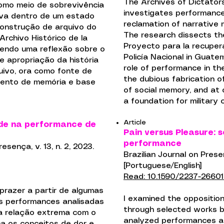
The Archives of Dictators
como meio de sobrevivência
investigates performance
iva dentro de um estado
reclamation of narrative 
 construção de arquivo do
The research dissects the
Archivo Histórico de la
Proyecto para la recupera
cendo uma reflexão sobre o
Policía Nacional in Guate
 apropriação da história
role of performance in th
uivo, ora como fonte de
the dubious fabrication o
mento de memória e base
of social memory, and at 
a foundation for military 
Article
ade na performance de
Pain versus Pleasure: s
performance
sença, v. 13, n. 2, 2023.
Brazilian Journal on Presen
[Portuguese/English]
Read: 10.1590/2237-26601
prazer a partir de algumas
I examined the oppositio
s performances analisadas
through selected works
 a relação extrema com o
analyzed performances ar
ona os conceitos de dor e