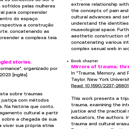
extreme relationship with 
 sofridos pelas mulheres
the concepts of pain and p
tural para compreender
cultural advances and s
dentro do espaço
understand the identitie
erspectiva a construção
museological space. Furth
 arte, concatenando as
aesthetic construction of
preender a complexa teia
concatenating various in
complex sexual web in wo
Book chapter
gled stories.
Mirrors of trauma: thr
formance", organizado por
In "Trauma, Memory, and 
2023 [inglês]
Taylor. New York Universit
Read: 10.1590/2237-26601
ista sobre traumas
This work presents a trip
 é justiça com métodos
trauma, examining the in
. Na história que conto,
justice and the practica
agamento cultural a partir
educators, the authors. In 
a sobre a chegada de sua
trauma and cultural erasu
a viver sua própria etnia