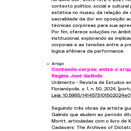
contexto político, social e cultural
estética no museu, da relação de 
sacralidade da dor em oposição a
técnicas corpóreas para sua apre
Por fim, oferece soluções no âmbi
institucional, explorando as implic
corporais e as tensões entre a pre
lógica efêmera da performance.
Artigo
Contando corpos: entre o arq
Regina José Galindo
Urdimento - Revista de Estudos e
Florianópolis, v. 1, n. 50, 2024. [por
Leia: 10.5965/1414573101502024e0
Seguindo três obras da artista g
Galindo que aludem ao período dita
Montt, articuladas com o livro de 
Cadavers: The Archives of Dictato