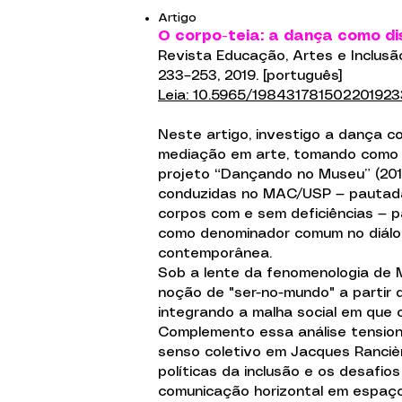
Artigo
O corpo-teia: a dança como di
Revista Educação, Artes e Inclusão, F
233–253, 2019. [português]
Leia: 10.5965/198431781502201923
Neste artigo, investigo a dança c
mediação em arte, tomando como e
projeto “Dançando no Museu” (2016)
conduzidas no MAC/USP — pautadas
corpos com e sem deficiências — p
como denominador comum no diálo
contemporânea.
Sob a lente da fenomenologia de 
noção de "ser-no-mundo" a partir d
integrando a malha social em que o
Complemento essa análise tensio
senso coletivo em Jacques Rancièr
políticas da inclusão e os desafio
comunicação horizontal em espaços