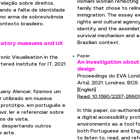
Romani woman reflecting o
elação sobre direitos,
family that chose to relin
ando a falta de identidade
immigration. The essay e
omo arma de sobrevivência
rights and cultural agenc
ntexto brasileiro.
identity and the assimila
survival mechanism and a 
Brazilian context.
ipatory museums and UX
Paper
nic Visualisation in the
An investigation abou
tered Institute for IT, 2021
design
Proceedings do EVA London
Arts), 2021. Londres: BCS:
[English]
any Alencar, fizemos um
Read: 10.1590/2237-26601
er utilizado em museus
protótipo, em português e
In this paper, co-author
ir, ler e referenciar sobre
a digital accessibility p
os de vista,
environments as a tool fo
e despertando outros
both Portuguese and Engl
e arte.
to listen to, read, and r