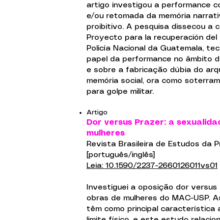
artigo investigou a performance 
e/ou retomada da memória narrat
proibitivo. A pesquisa dissecou a
Proyecto para la recuperación del 
Policía Nacional da Guatemala, te
papel da performance no âmbito de
e sobre a fabricação dúbia do arq
memória social, ora como soterra
para golpe militar.
Artigo
Dor versus Prazer: a sexualid
mulheres
Revista Brasileira de Estudos da Pre
[português/inglês]
Leia: 10.1590/2237-2660126011vs01
Investiguei a oposição dor versus 
obras de mulheres do MAC-USP. A
têm como principal característica
limite físico, e este estudo relaci