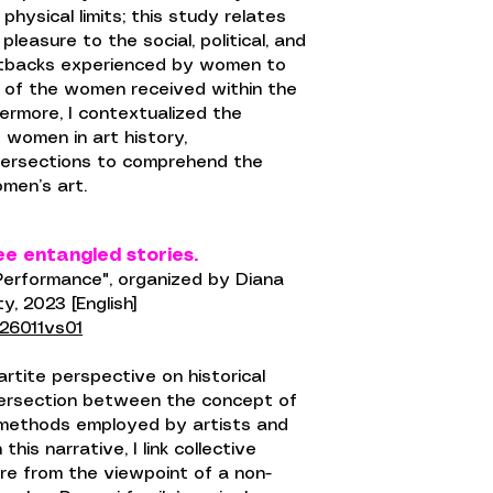
physical limits; this study relates
leasure to the social, political, and
etbacks experienced by women to
s of the women received within the
ermore, I contextualized the
 women in art history,
tersections to comprehend the
men’s art.
ee entangled stories.
Performance", organized by Diana
y, 2023 [English]
26011vs01
artite perspective on historical
tersection between the concept of
l methods employed by artists and
this narrative, I link collective
re from the viewpoint of a non-