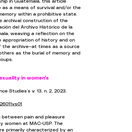
hip in Guatemala, this article
 as a means of survival and/or the
memory within a prohibitive state.
 archival construction of the
ción del Archivo Histórico de la
mala, weaving a reflection on the
e appropriation of history and on
f the archive—at times as a source
others as the burial of memory and
coups.
exuality in women’s
ce Studies’s v. 13, n. 2, 2023.
26011vs01
n between pain and pleasure
 by women at MAC-USP. The
e primarily characterized by an