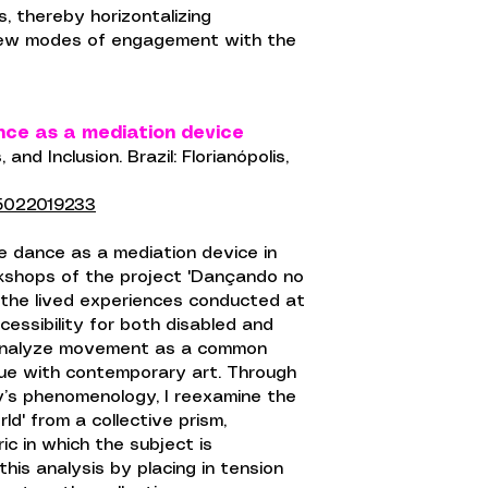
, thereby horizontalizing
 new modes of engagement with the
nce as a mediation device
and Inclusion. Brazil: Florianópolis,
15022019233
gate dance as a mediation device in
rkshops of the project 'Dançando no
te the lived experiences conducted at
ssibility for both disabled and
 analyze movement as a common
gue with contemporary art. Through
y’s phenomenology, I reexamine the
ld' from a collective prism,
ric in which the subject is
is analysis by placing in tension