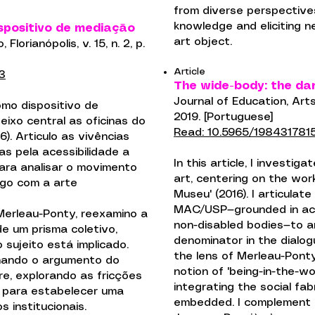
from diverse perspectives
knowledge and eliciting
spositivo de mediação
art object.
lorianópolis, v. 15, n. 2, p.
Article
3
The wide-body: the da
Journal of Education, Arts, 
omo dispositivo de
2019. [Portuguese]
ixo central as oficinas do
Read: 10.5965/19843178
. Articulo as vivências
 pela acessibilidade a
In this article, I investi
ara analisar o movimento
art, centering on the wo
go com a arte
Museu' (2016). I articula
MAC/USP—grounded in acce
Merleau-Ponty, reexamino a
non-disabled bodies—to
e um prisma coletivo,
denominator in the dialo
 sujeito está implicado.
the lens of Merleau-Pont
nando o argumento do
notion of 'being-in-the-wor
e, explorando as fricções
integrating the social fab
s para estabelecer uma
embedded. I complement th
 institucionais.